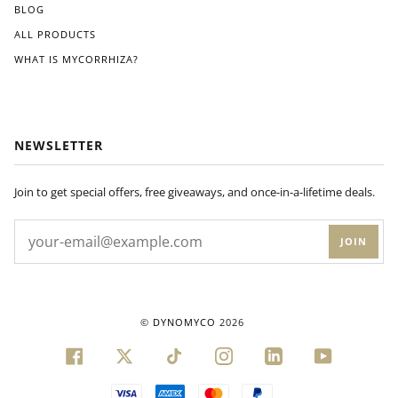
BLOG
ALL PRODUCTS
WHAT IS MYCORRHIZA?
NEWSLETTER
Join to get special offers, free giveaways, and once-in-a-lifetime deals.
JOIN
©
DYNOMYCO
2026
FACEBOOK
TWITTER
TIKTOK
INSTAGRAM
LINKEDIN
YOUTUBE
VISA
AMERICAN
MASTER
PAYPAL