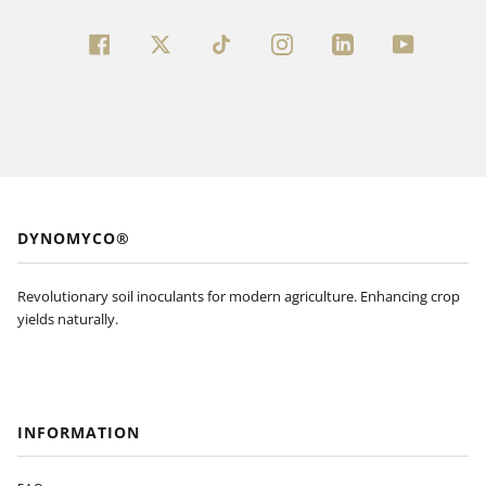
FACEBOOK
TWITTER
INSTAGRAM
LINKEDIN
YOUTUBE
DYNOMYCO®
Revolutionary soil inoculants for modern agriculture. Enhancing crop
yields naturally.
INFORMATION