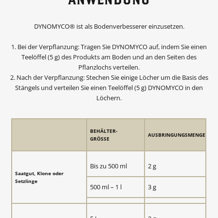
o
tran
spla
DYNOMYCO® ist als Bodenverbesserer einzusetzen.
nt
sho
1. Bei der Verpflanzung: Tragen Sie DYNOMYCO auf, indem Sie einen
ck.
Teelöffel (5 g) des Produkts am Boden und an den Seiten des
I’m
Pflanzlochs verteilen.
goin
2. Nach der Verpflanzung: Stechen Sie einige Löcher um die Basis des
g to
Stängels und verteilen Sie einen Teelöffel (5 g) DYNOMYCO in den
try it
Löchern.
with
see
ds
next
BEHÄLTER-
AUSBRINGUNGSMENGE
GRÖSSE
year
.
Bis zu 500 ml
2 g
Saatgut, Klone oder
Setzlinge
500 ml – 1 l
3 g