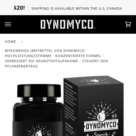
Skip
 $20!
SHIPPING IS AVAILABLE WITHIN THE U.S, CANADA, UK, SPAI
to
content
Ca
(0)
HOME
›
MYKORRHIZA-IMPFMITTEL VON DYNOMYCO -
HOCHLEISTUNGSSTÄMME - KONZENTRIERTE FORMEL -
VERBESSERT DIE NÄHRSTOFFAUFNAHME - STEIGERT DEN
PFLANZENERTRAG