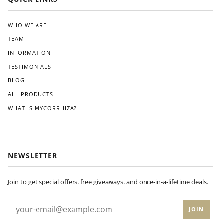
ated
the
clea
WHO WE ARE
r
TEAM
instr
ucti
INFORMATION
ons
TESTIMONIALS
pro
BLOG
vide
d.
ALL PRODUCTS
Wit
WHAT IS MYCORRHIZA?
hin
a
few
wee
ks
NEWSLETTER
of
appl
ying
Join to get special offers, free giveaways, and once-in-a-lifetime deals.
Dyn
om
JOIN
yco
to