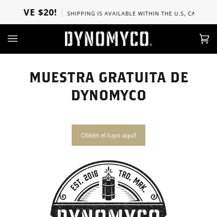
Skip
BOVE $20!
SHIPPING IS AVAILABLE WITHIN THE U.S, CANADA, U
to
content
Ca
(0)
MUESTRA GRATUITA DE
DYNOMYCO
Obtén el tuyo aquí!